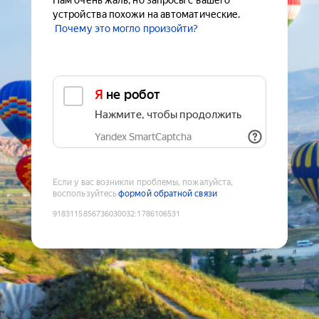
Нам очень жаль, но запросы с вашего
устройства похожи на автоматические.
Почему это могло произойти?
Я не робот
Нажмите, чтобы продолжить
Yandex SmartCaptcha
Если у вас возникли проблемы, пожалуйста,
воспользуйтесь
формой обратной связи
9183115856736030032
:
1786106531