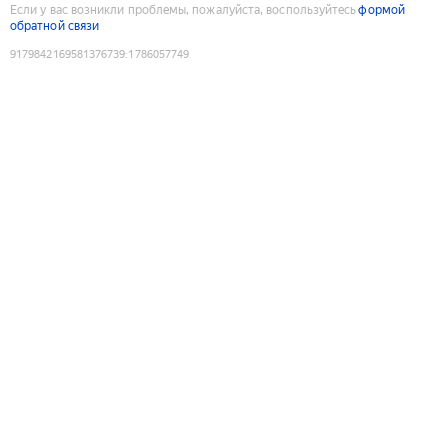
Если у вас возникли проблемы, пожалуйста, воспользуйтесь
формой
обратной связи
9179842169581376739
:
1786057749