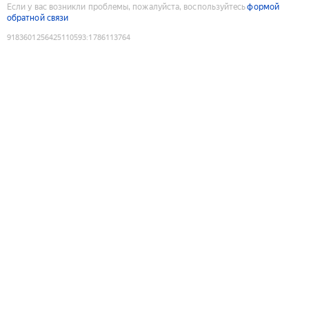
Если у вас возникли проблемы, пожалуйста, воспользуйтесь
формой
обратной связи
9183601256425110593
:
1786113764