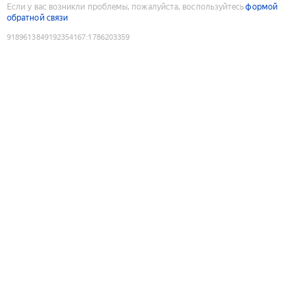
Если у вас возникли проблемы, пожалуйста, воспользуйтесь
формой
обратной связи
9189613849192354167
:
1786203359