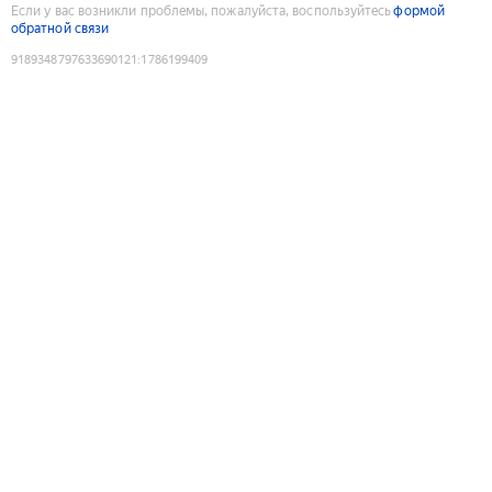
Если у вас возникли проблемы, пожалуйста, воспользуйтесь
формой
обратной связи
9189348797633690121
:
1786199409