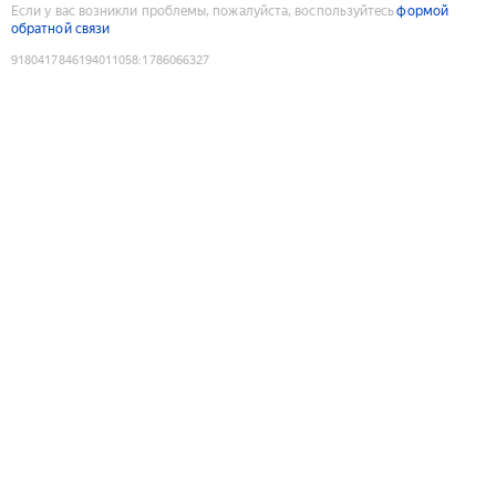
Если у вас возникли проблемы, пожалуйста, воспользуйтесь
формой
обратной связи
9180417846194011058
:
1786066327