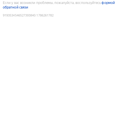
Если у вас возникли проблемы, пожалуйста, воспользуйтесь
формой
обратной связи
9193534546527393840
:
1786261782