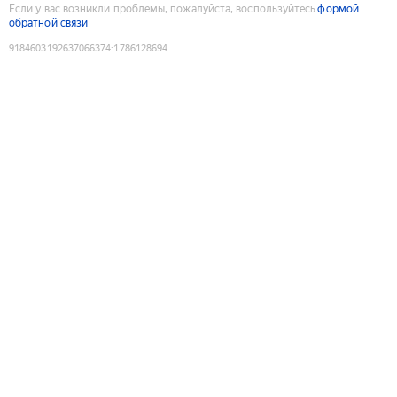
Если у вас возникли проблемы, пожалуйста, воспользуйтесь
формой
обратной связи
9184603192637066374
:
1786128694