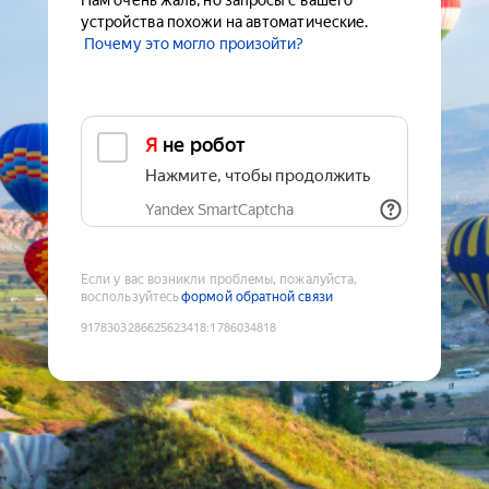
Нам очень жаль, но запросы с вашего
устройства похожи на автоматические.
Почему это могло произойти?
Я не робот
Нажмите, чтобы продолжить
Yandex SmartCaptcha
Если у вас возникли проблемы, пожалуйста,
воспользуйтесь
формой обратной связи
9178303286625623418
:
1786034818