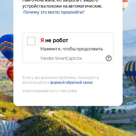
Нам очень жаль, но запросы с вашего
устройства похожи на автоматические.
Почему это могло произойти?
Я не робот
Нажмите, чтобы продолжить
Yandex SmartCaptcha
Если у вас возникли проблемы, пожалуйста,
воспользуйтесь
формой обратной связи
9184214966448871672
:
1786122909