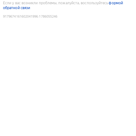
Если у вас возникли проблемы, пожалуйста, воспользуйтесь
формой
обратной связи
9179674161602041996
:
1786055246