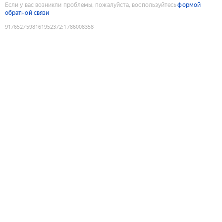
Если у вас возникли проблемы, пожалуйста, воспользуйтесь
формой
обратной связи
9176527598161952372
:
1786008358