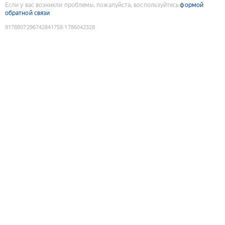
Если у вас возникли проблемы, пожалуйста, воспользуйтесь
формой
обратной связи
9178807296742841758
:
1786042328