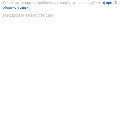
Если у вас возникли проблемы, пожалуйста, воспользуйтесь
формой
обратной связи
9184252033494894690
:
1786123461