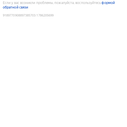
Если у вас возникли проблемы, пожалуйста, воспользуйтесь
формой
обратной связи
9189770908897385703
:
1786205699