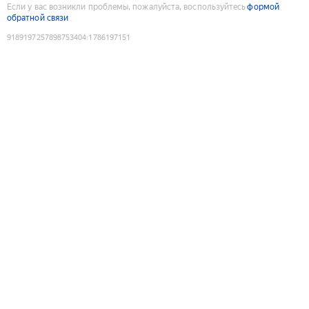
Если у вас возникли проблемы, пожалуйста, воспользуйтесь
формой
обратной связи
9189197257898753404
:
1786197151