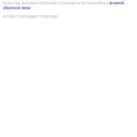
Если у вас возникли проблемы, пожалуйста, воспользуйтесь
формой
обратной связи
9174561772974249667
:
1785979065