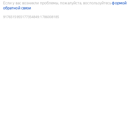
Если у вас возникли проблемы, пожалуйста, воспользуйтесь
формой
обратной связи
9176515955177354849
:
1786008185