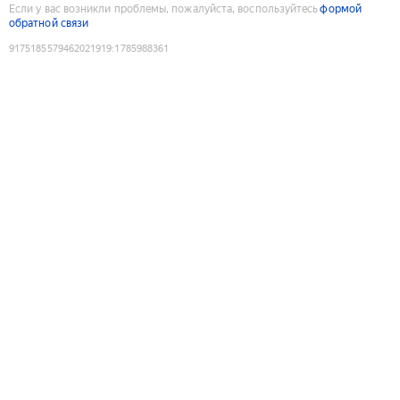
Если у вас возникли проблемы, пожалуйста, воспользуйтесь
формой
обратной связи
9175185579462021919
:
1785988361