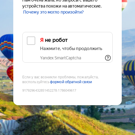
Нам очень жаль, но запросы с вашего
устройства похожи на автоматические.
Почему это могло произойти?
Я не робот
Нажмите, чтобы продолжить
Yandex SmartCaptcha
Если у вас возникли проблемы, пожалуйста,
воспользуйтесь
формой обратной связи
9179296432851452278
:
1786049617