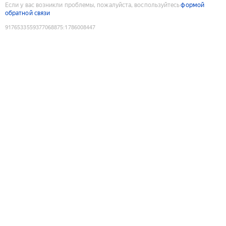
Если у вас возникли проблемы, пожалуйста, воспользуйтесь
формой
обратной связи
9176533559377068875
:
1786008447