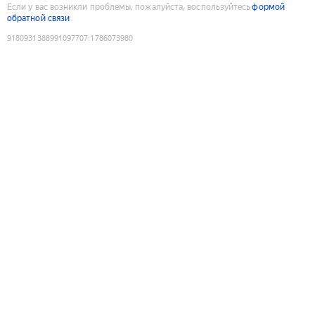
Если у вас возникли проблемы, пожалуйста, воспользуйтесь
формой
обратной связи
9180931388991097707
:
1786073980