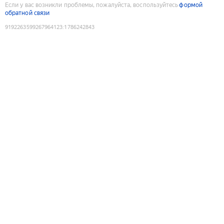
Если у вас возникли проблемы, пожалуйста, воспользуйтесь
формой
обратной связи
9192263599267964123
:
1786242843