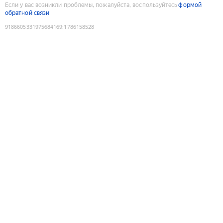
Если у вас возникли проблемы, пожалуйста, воспользуйтесь
формой
обратной связи
9186605331975684169
:
1786158528