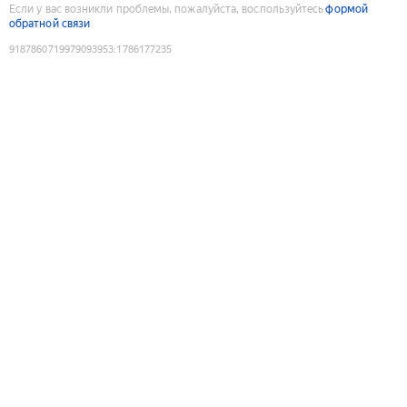
Если у вас возникли проблемы, пожалуйста, воспользуйтесь
формой
обратной связи
9187860719979093953
:
1786177235