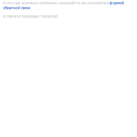
Если у вас возникли проблемы, пожалуйста, воспользуйтесь
формой
обратной связи
9178878191350892686
:
1786043385