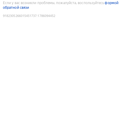
Если у вас возникли проблемы, пожалуйста, воспользуйтесь
формой
обратной связи
9182305266015451737
:
1786094452