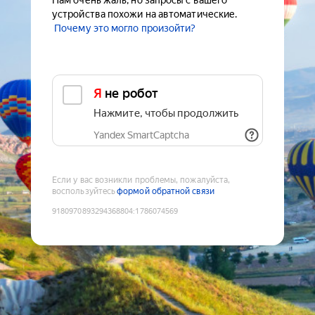
Нам очень жаль, но запросы с вашего
устройства похожи на автоматические.
Почему это могло произойти?
Я не робот
Нажмите, чтобы продолжить
Yandex SmartCaptcha
Если у вас возникли проблемы, пожалуйста,
воспользуйтесь
формой обратной связи
9180970893294368804
:
1786074569