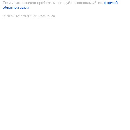
Если у вас возникли проблемы, пожалуйста, воспользуйтесь
формой
обратной связи
9176992124779017104
:
1786015280