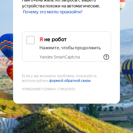
Нам очень жаль, но запросы с вашего
устройства похожи на автоматические.
Почему это могло произойти?
Я не робот
Нажмите, чтобы продолжить
Yandex SmartCaptcha
Если у вас возникли проблемы, пожалуйста,
воспользуйтесь
формой обратной связи
9189626898712290641
:
1786203553