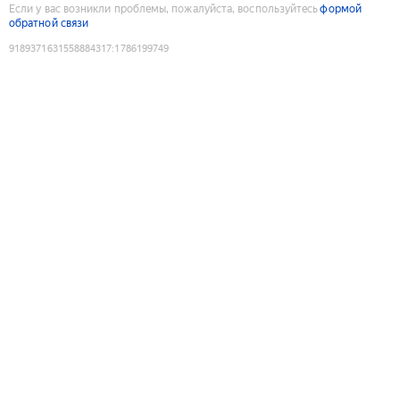
Если у вас возникли проблемы, пожалуйста, воспользуйтесь
формой
обратной связи
9189371631558884317
:
1786199749