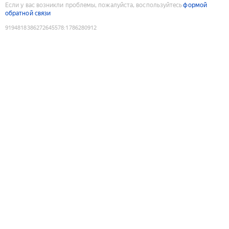
Если у вас возникли проблемы, пожалуйста, воспользуйтесь
формой
обратной связи
9194818386272645578
:
1786280912