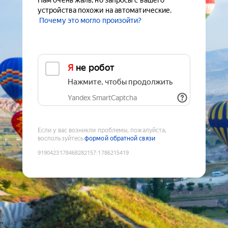
Нам очень жаль, но запросы с вашего
устройства похожи на автоматические.
Почему это могло произойти?
Я не робот
Нажмите, чтобы продолжить
Yandex SmartCaptcha
Если у вас возникли проблемы, пожалуйста,
воспользуйтесь
формой обратной связи
9190423178468282157
:
1786215419