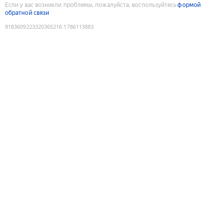
Если у вас возникли проблемы, пожалуйста, воспользуйтесь
формой
обратной связи
9183609223320365216
:
1786113883