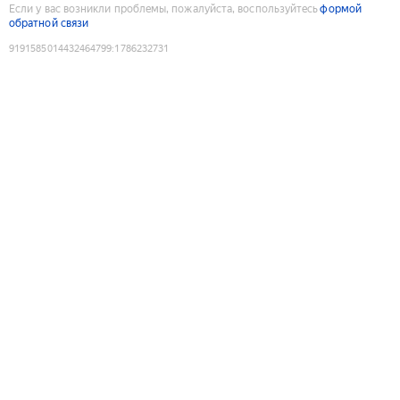
Если у вас возникли проблемы, пожалуйста, воспользуйтесь
формой
обратной связи
9191585014432464799
:
1786232731