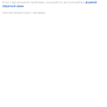
Если у вас возникли проблемы, пожалуйста, воспользуйтесь
формой
обратной связи
9187164165939272030
:
1786166855