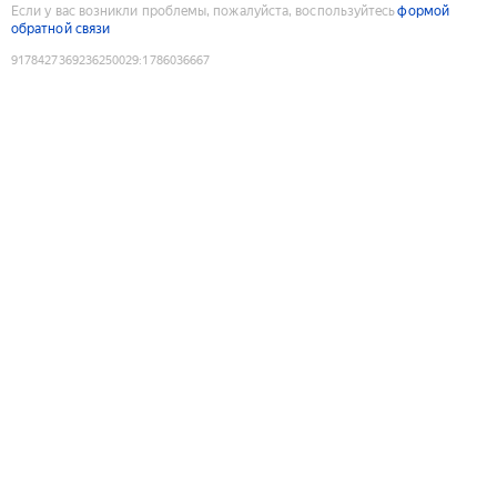
Если у вас возникли проблемы, пожалуйста, воспользуйтесь
формой
обратной связи
9178427369236250029
:
1786036667