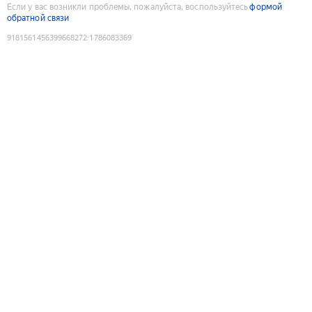
Если у вас возникли проблемы, пожалуйста, воспользуйтесь
формой
обратной связи
9181561456399668272
:
1786083369