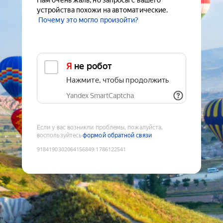
Нам очень жаль, но запросы с вашего
устройства похожи на автоматические.
Почему это могло произойти?
Я не робот
Нажмите, чтобы продолжить
Yandex SmartCaptcha
Если у вас возникли проблемы, пожалуйста,
воспользуйтесь
формой обратной связи
9184190302064156849
:
1786122541