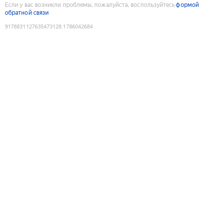
Если у вас возникли проблемы, пожалуйста, воспользуйтесь
формой
обратной связи
9178831127635473128
:
1786042684