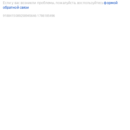
Если у вас возникли проблемы, пожалуйста, воспользуйтесь
формой
обратной связи
9188415089258945646
:
1786185496