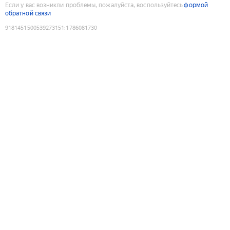
Если у вас возникли проблемы, пожалуйста, воспользуйтесь
формой
обратной связи
9181451500539273151
:
1786081730