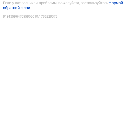
Если у вас возникли проблемы, пожалуйста, воспользуйтесь
формой
обратной связи
9191359647095903010
:
1786229373