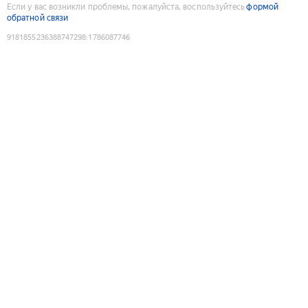
Если у вас возникли проблемы, пожалуйста, воспользуйтесь
формой
обратной связи
9181855236388747298
:
1786087746