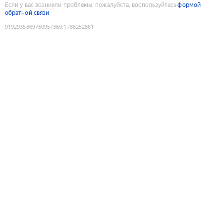
Если у вас возникли проблемы, пожалуйста, воспользуйтесь
формой
обратной связи
9192935869760957360
:
1786252861