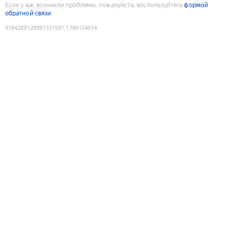
Если у вас возникли проблемы, пожалуйста, воспользуйтесь
формой
обратной связи
9184289128991331581
:
1786124014