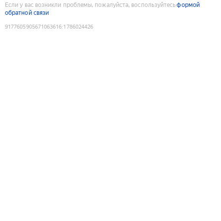
Если у вас возникли проблемы, пожалуйста, воспользуйтесь
формой
обратной связи
9177605905671063616
:
1786024426