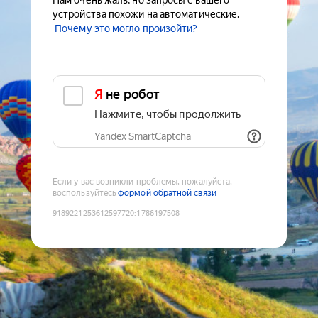
Нам очень жаль, но запросы с вашего
устройства похожи на автоматические.
Почему это могло произойти?
Я не робот
Нажмите, чтобы продолжить
Yandex SmartCaptcha
Если у вас возникли проблемы, пожалуйста,
воспользуйтесь
формой обратной связи
9189221253612597720
:
1786197508