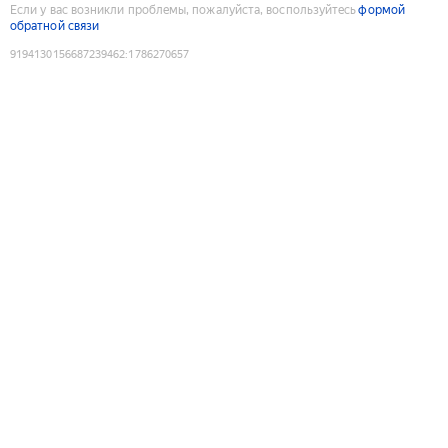
Если у вас возникли проблемы, пожалуйста, воспользуйтесь
формой
обратной связи
9194130156687239462
:
1786270657