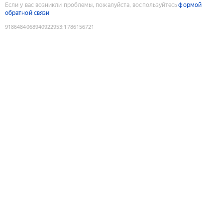
Если у вас возникли проблемы, пожалуйста, воспользуйтесь
формой
обратной связи
9186484068940922953
:
1786156721